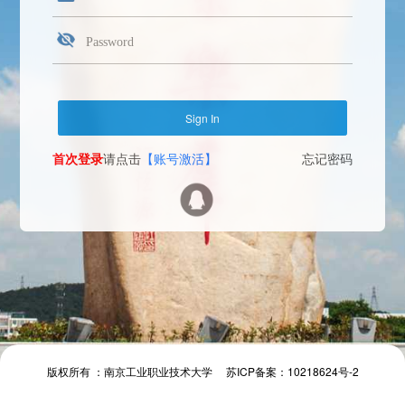
首次登录
请点击
【账号激活】
忘记密码
Face Login
微信扫一扫
The camera will be turned on soon. Please pay attention to your privacy
Send verification code
首次登录
请点击
【账号激活】
忘记密码
首次登录
请点击
【账号激活】
忘记密码
版权所有 ：南京工业职业技术大学 苏ICP备案：10218624号-2