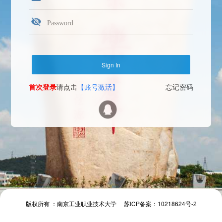
首次登录
请点击
【账号激活】
忘记密码
Face Login
微信扫一扫
The camera will be turned on soon. Please pay attention to your privacy
Send verification code
首次登录
请点击
【账号激活】
忘记密码
首次登录
请点击
【账号激活】
忘记密码
版权所有 ：南京工业职业技术大学 苏ICP备案：10218624号-2