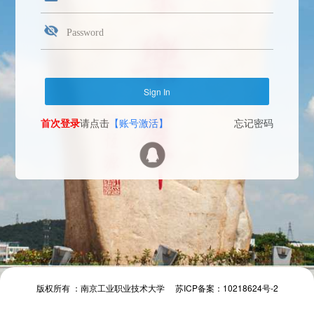
首次登录
请点击
【账号激活】
忘记密码
Face Login
微信扫一扫
The camera will be turned on soon. Please pay attention to your privacy
Send verification code
首次登录
请点击
【账号激活】
忘记密码
首次登录
请点击
【账号激活】
忘记密码
版权所有 ：南京工业职业技术大学 苏ICP备案：10218624号-2