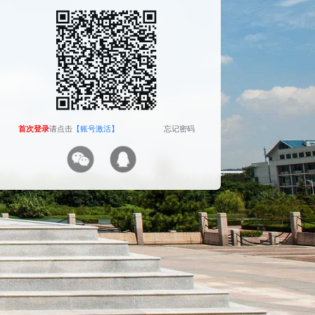
The camera will be turned on soon. Please pay
attention to your privacy
Send verification code
首次登录
首次登录
请点击
请点击
【账号激活】
【账号激活】
忘记密码
忘记密码
首次登录
请点击
【账号激活】
忘记密码