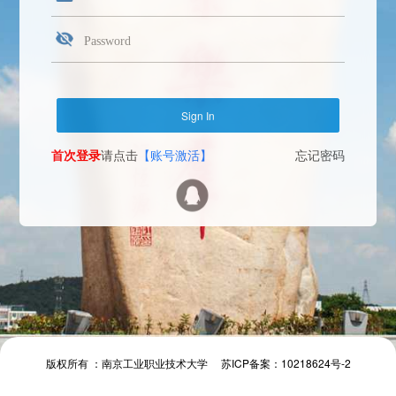
首次登录
请点击
【账号激活】
忘记密码
Face Login
微信扫一扫
The camera will be turned on soon. Please pay attention to your privacy
Send verification code
首次登录
请点击
【账号激活】
忘记密码
首次登录
请点击
【账号激活】
忘记密码
版权所有 ：南京工业职业技术大学 苏ICP备案：10218624号-2