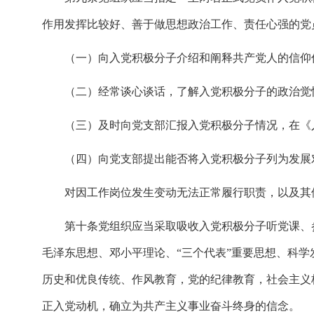
作用发挥比较好、善于做思想政治工作、责任心强的党
（一）向入党积极分子介绍和阐释共产党人的信仰信
（二）经常谈心谈话，了解入党积极分子的政治觉悟
（三）及时向党支部汇报入党积极分子情况，在《入
（四）向党支部提出能否将入党积极分子列为发展
对因工作岗位发生变动无法正常履行职责，以及其他
第十条党组织应当采取吸收入党积极分子听党课、
毛泽东思想、邓小平理论、“三个代表”重要思想、科
历史和优良传统、作风教育，党的纪律教育，社会主义
正入党动机，确立为共产主义事业奋斗终身的信念。