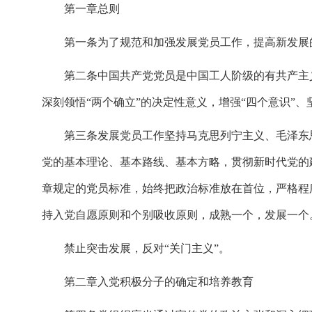
第一章总则
第一条为了规范和加强发展党员工作，提高新发展的
第二条中国共产党党员是中国工人阶级的有共产主义
深刻领悟“两个确立”的决定性意义，增强“四个意识”
第三条发展党员工作坚持马克思列宁主义、毛泽东思
党的基本理论、基本路线、基本方略，贯彻新时代党的
章规定的党员标准，始终把政治标准放在首位，严格程
持入党自愿原则和个别吸收原则，成熟一个，发展一个
禁止突击发展，反对“关门主义”。
第二章入党积极分子的确定和培养教育