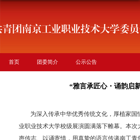
首页
团委简介
公示公告
学院团讯
创新创业
社会实践
“雅言承匠心・诵韵启
社团活动
文件下载
为深入传承中华优秀传统文化，厚植家国
业职业技术大学校级展演圆满落下帷幕。本次
声传志、以诵寄情，用真挚的语言传递南工青