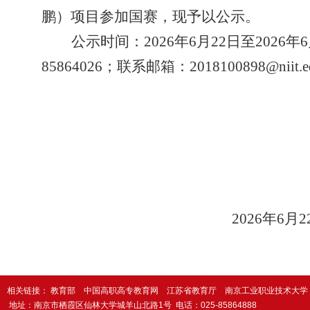
鹏）项目参加国赛，现予以公示。
公示时间：
2026
年
6
月
22
日至
2026
年
6
85864026
；联系邮箱：
2018100898@niit.e
2026
年
6
月
2
相关链接：
教育部
中国高职高专教育网
江苏省教育厅
南京工业职业技术大学
地址：南京市栖霞区仙林大学城羊山北路1号
电话：025-85864888