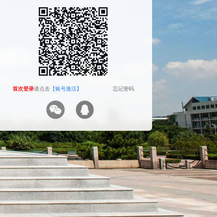
The camera will be turned on soon. Please pay
attention to your privacy
Send verification code
首次登录
首次登录
请点击
请点击
【账号激活】
【账号激活】
忘记密码
忘记密码
首次登录
请点击
【账号激活】
忘记密码