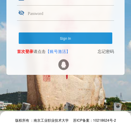
首次登录
请点击
【账号激活】
忘记密码
Face Login
微信扫一扫
The camera will be turned on soon. Please pay attention to your privacy
Send verification code
首次登录
请点击
【账号激活】
忘记密码
首次登录
请点击
【账号激活】
忘记密码
版权所有 ：南京工业职业技术大学 苏ICP备案：10218624号-2